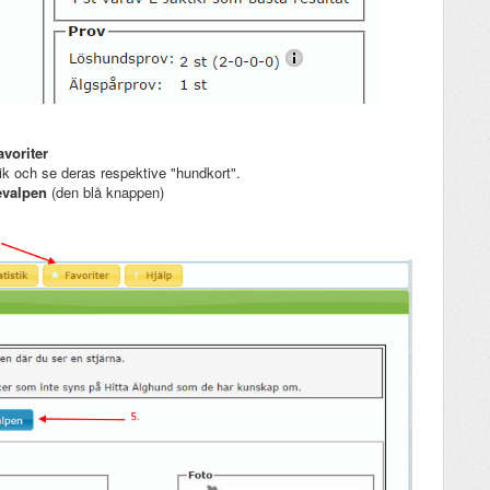
avoriter
ik och se deras respektive "hundkort".
evalpen
(den blå knappen)